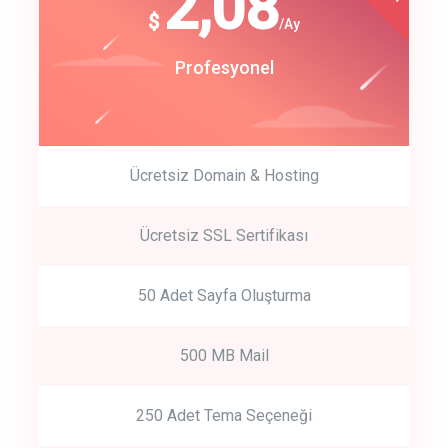
180
2,08
$
$
/year
/Ay
track energy costs
Start Up
Profesyonel
predictive dialing
Ücretsiz Domain & Hosting
Get Started
Ücretsiz SSL Sertifikası
Start by trying our service for 30 days free trial no credit card
required.
50 Adet Sayfa Oluşturma
500 MB Mail
250 Adet Tema Seçeneği