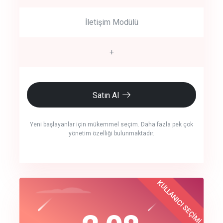
İletişim Modülü
+
Satın Al
Yeni başlayanlar için mükemmel seçim. Daha fazla pek çok
yönetim özelliği bulunmaktadır.
crm auto cync
KULLANICI SEÇİMİ
Best Choice
click to call back