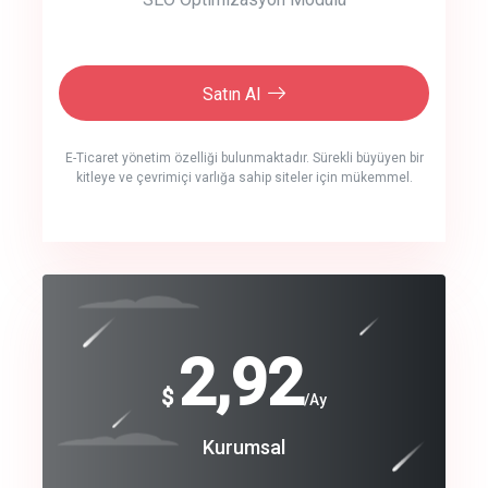
Satın Al
E-Ticaret yönetim özelliği bulunmaktadır. Sürekli büyüyen bir
kitleye ve çevrimiçi varlığa sahip siteler için mükemmel.
crm auto cync
click to call back
240
2,92
$
$
/year
/Ay
track energy costs
Coroprate
Kurumsal
predictive dialing