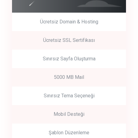
Ücretsiz Domain & Hosting
Get Started
Ücretsiz SSL Sertifikası
Start by trying our service for 30 days free trial no credit card
required.
Sınırsız Sayfa Oluşturma
5000 MB Mail
Sınırsız Tema Seçeneği
Mobil Desteği
Şablon Düzenleme