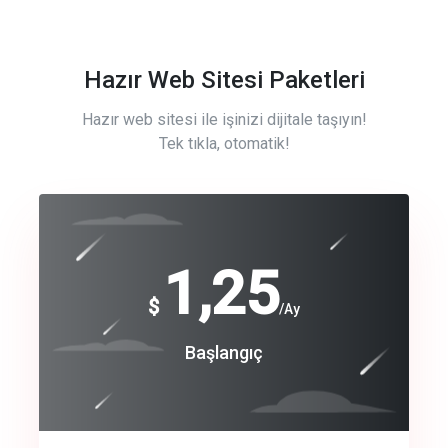
Hazır Web Sitesi Paketleri
Hazır web sitesi ile işinizi dijitale taşıyın!
Tek tıkla, otomatik!
Free
1,25
$
/Ay
Basic
Başlangıç